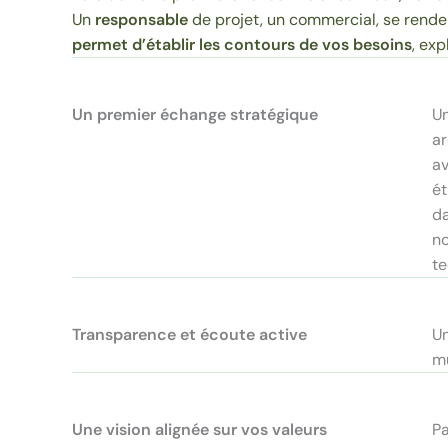
Un
responsable
de projet, un commercial, se renden
permet d’établir les contours de vos besoins
, exp
Un premier échange stratégique
Un
ar
av
ét
da
no
te
Transparence et écoute active
U
mu
Une vision alignée sur vos valeurs
Pa