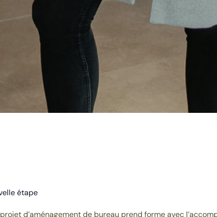
velle étape
e projet d’aménagement de bureau prend forme avec l’accom