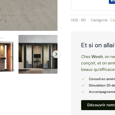
tissu
|
SILENT
UGS :
ND
Catégorie :
Ca
ROOM
S
Et si on alla
Chez
Wooh
, on n
conçoit, et on amé
beaux qu’efficace
Conseil en amé
Simulation 3D de
Accompagnement
Découvrir not