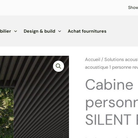
Sho
ilier
Design & build
Achat fournitures
Accueil
/
Solutions acous
acoustique 1 personne re
Cabine 
personn
SILENT