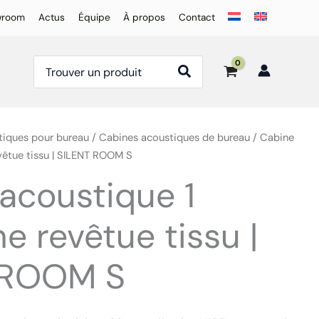
wroom
Actus
Équipe
À propos
Contact
Rechercher:
tiques pour bureau
/
Cabines acoustiques de bureau
/ Cabine
vêtue tissu | SILENT ROOM S
acoustique 1
e revêtue tissu |
 ROOM S