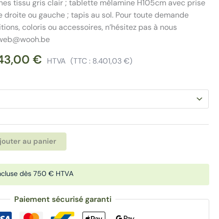
nes tissu gris clair ; tablette mélamine H105cm avec prise
ée droite ou gauche ; tapis au sol. Pour toute demande
tions, coloris ou accessoires, n’hésitez pas à nous
 : web@wooh.be
43,00
€
HTVA
(TTC :
8.401,03
€
)
Alternative:
jouter au panier
ncluse dès 750 € HTVA
Paiement sécurisé garanti