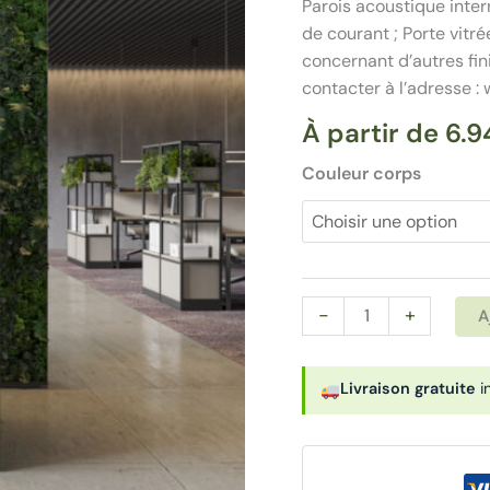
Parois acoustique inter
de courant ; Porte vitr
concernant d’autres fini
contacter à l’adresse
À partir de
6.9
Couleur corps
quantité
-
+
A
de
Cabine
Livraison gratuite
i
acoustique
1
personne
revêtue