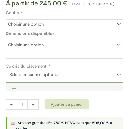
À partir de
245,00
€
HTVA
(TTC :
296,45
€
)
Couleur
Dimensions disponibles
Coloris du piétement
*
quantité
Alternative:
-
+
Ajouter au panier
de
Cloison
acoustique
Livraison gratuite dès
750 € HTVA
, plus que
505,00 €
à
ajouter
H120