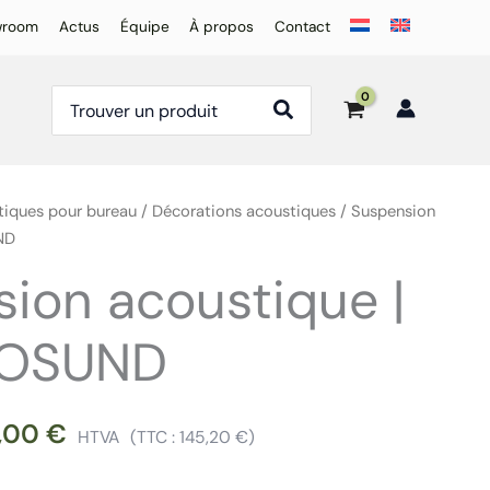
wroom
Actus
Équipe
À propos
Contact
Rechercher:
tiques pour bureau
/
Décorations acoustiques
/ Suspension
ND
ion acoustique |
COSUND
0,00
€
HTVA
(TTC :
145,20
€
)