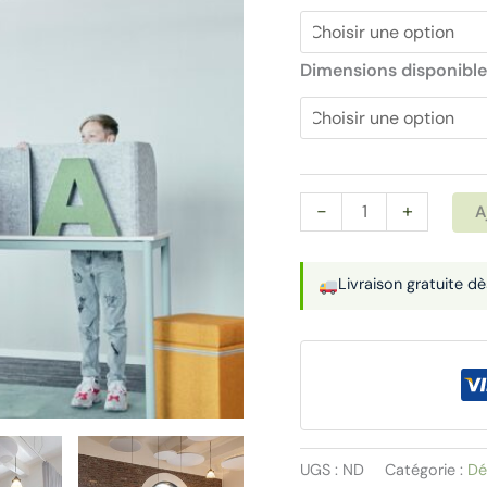
Dimensions disponible
quantité
-
+
A
de
Suspension
Livraison gratuite d
acoustique
|
OFF
ECOSUND
UGS :
ND
Catégorie :
Dé