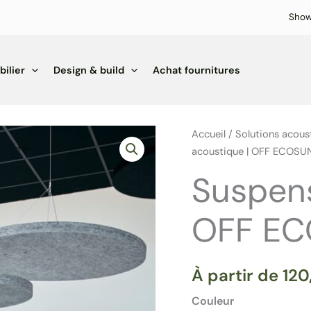
Sho
ilier
Design & build
Achat fournitures
Accueil
/
Solutions acous
acoustique | OFF ECOSU
Suspens
OFF E
À partir de
12
Couleur