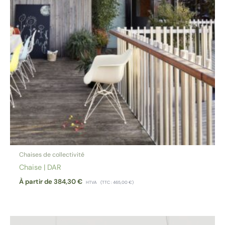
Chaises de collectivité
Chaise | DAR
À partir de
384,30
€
HTVA
(TTC :
465,00
€
)