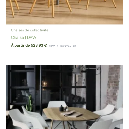
Chaises de collectivité
Chaise | DAW
À partir de
528,93
€
HTVA
(TTC :
640,01
€
)