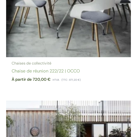
Chaises de collectivité
Chaise de réunion 222/22 | OCCO
À partir de
720,00
€
HTVA
(TTC :
871,20
€
)