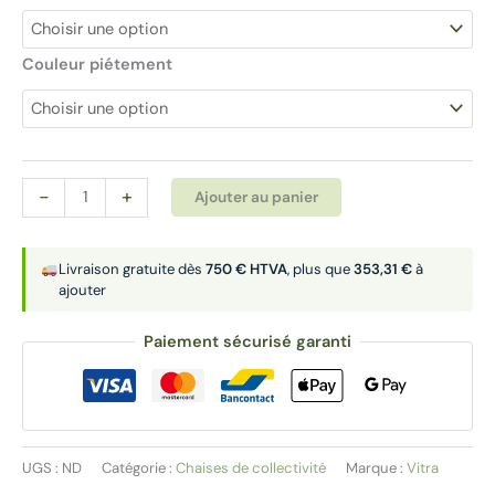
Couleur piétement
quantité
Alternative:
-
+
Ajouter au panier
de
Chaise
|
Livraison gratuite dès
750 € HTVA
, plus que
353,31 €
à
ajouter
HAL
RE
Paiement sécurisé garanti
WOOD
UGS :
ND
Catégorie :
Chaises de collectivité
Marque :
Vitra