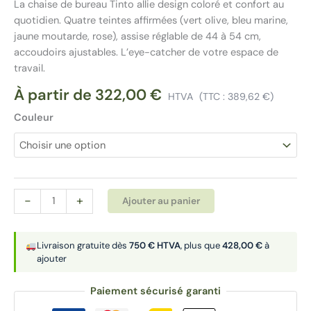
La chaise de bureau Tinto allie design coloré et confort au
quotidien. Quatre teintes affirmées (vert olive, bleu marine,
jaune moutarde, rose), assise réglable de 44 à 54 cm,
accoudoirs ajustables. L’eye-catcher de votre espace de
travail.
À partir de
322,00
€
HTVA
(TTC :
389,62
€
)
Couleur
quantité
Alternative:
-
+
Ajouter au panier
de
Tinto,
chaise
Livraison gratuite dès
750 € HTVA
, plus que
428,00 €
à
ajouter
de
bureau
Paiement sécurisé garanti
design