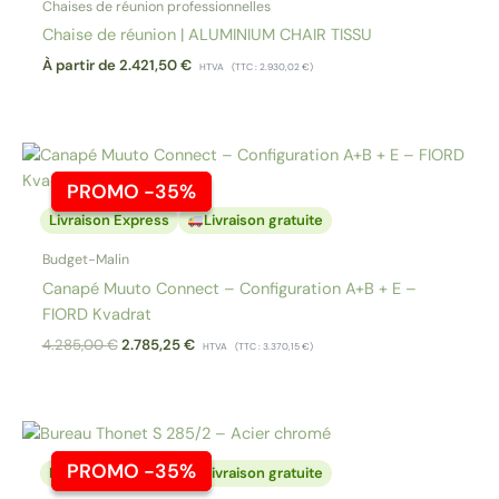
Chaises de réunion professionnelles
Chaise de réunion | ALUMINIUM CHAIR TISSU
À partir de
2.421,50
€
HTVA
(TTC :
2.930,02
€
)
PROMO -35%
PROMO -35%
Livraison Express
Livraison gratuite
Budget-Malin
Canapé Muuto Connect – Configuration A+B + E –
FIORD Kvadrat
Le
Le
4.285,00
€
2.785,25
€
HTVA
(TTC :
3.370,15
€
)
prix
prix
initial
actuel
était :
est :
4.285,00 €.
2.785,25 €.
PROMO -35%
PROMO -35%
Livraison Express
Livraison gratuite