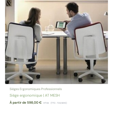
Sièges Ergonomiques Professionnels
Siège ergonomique | AT MESH
À partir de
598,00
€
HTVA
(TTC :
723,58
€
)