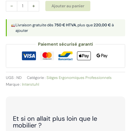
quantité
Alternative:
-
+
Ajouter au panier
de
Siège
ergonomique
Livraison gratuite dès
750 € HTVA
, plus que
220,00 €
à
ajouter
|
HEJ
Paiement sécurisé garanti
HJ216
UGS :
ND
Catégorie :
Sièges Ergonomiques Professionnels
Marque :
Interstuhl
Et si on allait plus loin que le
mobilier ?