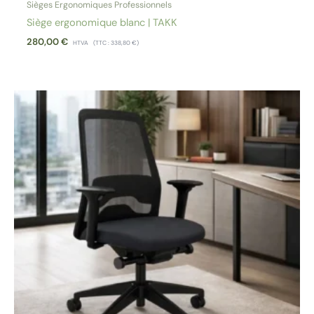
Sièges Ergonomiques Professionnels
Siège ergonomique blanc | TAKK
280,00
€
HTVA
(TTC :
338,80
€
)