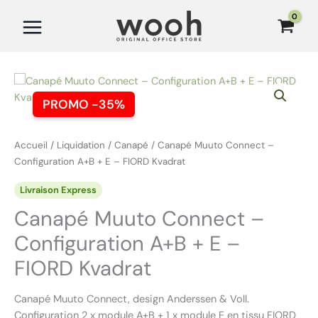
Aller
au
contenu
PROMO -35%
Accueil
/
Liquidation
/
Canapé
/ Canapé Muuto Connect –
Configuration A+B + E – FIORD Kvadrat
Livraison Express
Canapé Muuto Connect –
Configuration A+B + E –
FIORD Kvadrat
Canapé Muuto Connect, design Anderssen & Voll.
Configuration 2 x module A+B + 1 x module E en tissu FIORD