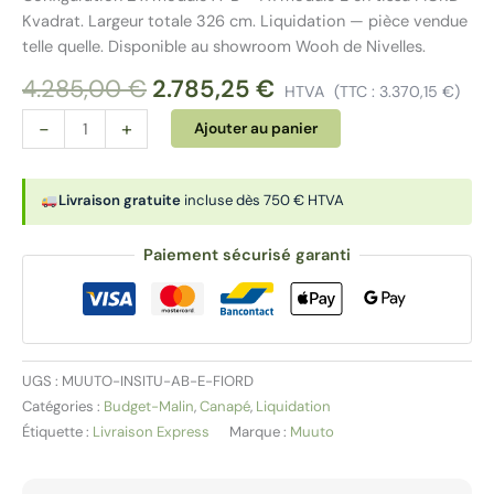
Kvadrat. Largeur totale 326 cm. Liquidation — pièce vendue
telle quelle. Disponible au showroom Wooh de Nivelles.
Le
Le
4.285,00
€
2.785,25
€
HTVA
(TTC :
3.370,15
€
)
prix
prix
quantité
Alternative:
-
+
Ajouter au panier
initial
actuel
de
était :
est :
Canapé
4.285,00 €.
2.785,25 €.
Muuto
Livraison gratuite
incluse dès 750 € HTVA
Connect
–
Paiement sécurisé garanti
Configuration
A+B
+
E
–
UGS :
MUUTO-INSITU-AB-E-FIORD
FIORD
Catégories :
Budget-Malin
,
Canapé
,
Liquidation
Kvadrat
Étiquette :
Livraison Express
Marque :
Muuto