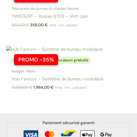
Tabourets de bureau & chaises hautes
TWIST&SIT – Assise GT09 – Vert clair
Le
Le
552,00
€
358,00
€
HTVA
(TTC :
433,18
€
)
prix
prix
initial
actuel
était :
est :
552,00 €.
358,00 €.
PROMO -35%
PROMO -35%
Livraison Express
Livraison gratuite
Budget-Malin
Hub Fantoni – Système de bureau modulaire
Le
Le
3.053,00
€
1.984,00
€
HTVA
(TTC :
2.400,64
€
)
prix
prix
initial
actuel
était :
est :
3.053,00 €.
1.984,00 €.
Paiement sécurisé garanti