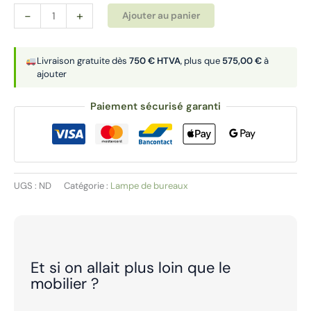
quantité
Alternative:
-
+
Ajouter au panier
de
Lampe
de
Livraison gratuite dès
750 € HTVA
, plus que
575,00 €
à
ajouter
bureau
|
Paiement sécurisé garanti
LITE
UGS :
ND
Catégorie :
Lampe de bureaux
Et si on allait plus loin que le
mobilier ?