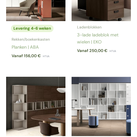
Ladenblokken
Levering 4-6 weken
3-lade ladeblok met
Rekken/boekenkasten
wielen | EKO
Planken | ABA
Vanaf
250,00
€
HTVA
Vanaf
156,00
€
HTVA