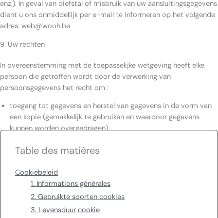
enz.). In geval van diefstal of misbruik van uw aansluitingsgegevens
dient u ons onmiddellijk per e-mail te informeren op het volgende
adres: web@wooh.be
9. Uw rechten
In overeenstemming met de toepasselijke wetgeving heeft elke
persoon die getroffen wordt door de verwerking van
persoonsgegevens het recht om :
toegang tot gegevens en herstel van gegevens in de vorm van
een kopie (gemakkelijk te gebruiken en waardoor gegevens
kunnen worden overgedragen)
vragen om uw gegevens te verwijderen
Table des matières
onjuiste of onvolledige gegevens wijzigen
verzoeken om beperkt gebruik van uw gegevens
Cookiebeleid
bezwaar maken tegen de verwerking van hun gegevens, in het
1. Informations générales
bijzonder voor direct-marketingdoeleinden.
Gebruikers die hun rechten willen laten gelden, worden
2. Gebruikte soorten cookies
uitgenodigd een e-mail te sturen naar het volgende adres:
3. Levensduur cookie
web@wooh.be