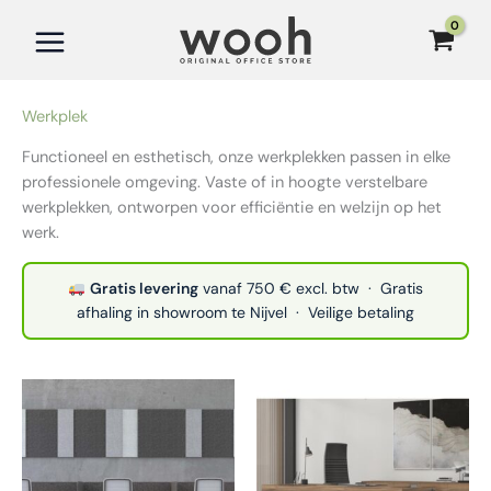
Ga
naar
de
inhoud
Werkplek
Functioneel en esthetisch, onze werkplekken passen in elke
professionele omgeving. Vaste of in hoogte verstelbare
werkplekken, ontworpen voor efficiëntie en welzijn op het
werk.
Gratis levering
vanaf 750 € excl. btw · Gratis
afhaling in showroom te Nijvel · Veilige betaling