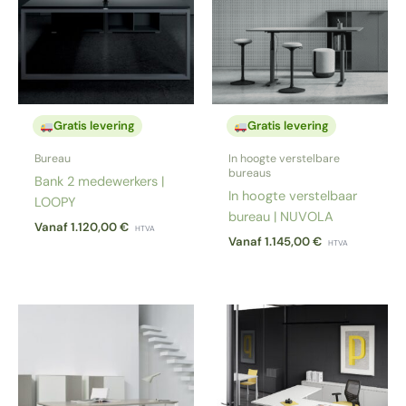
Gratis levering
Gratis levering
Bureau
In hoogte verstelbare
bureaus
Bank 2 medewerkers |
In hoogte verstelbaar
LOOPY
bureau | NUVOLA
Vanaf
1.120,00
€
HTVA
Vanaf
1.145,00
€
HTVA