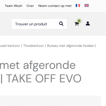
s
Team Wooh
Over
Neem contact op met
Zoeken
naar:
dueel kantoor / Thuiskantoor
/ Bureau met afgeronde hoeken |
 met afgeronde
 | TAKE OFF EVO