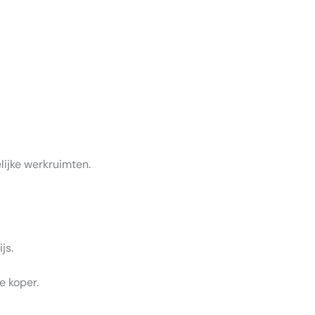
ijke werkruimten.
js.
e koper.