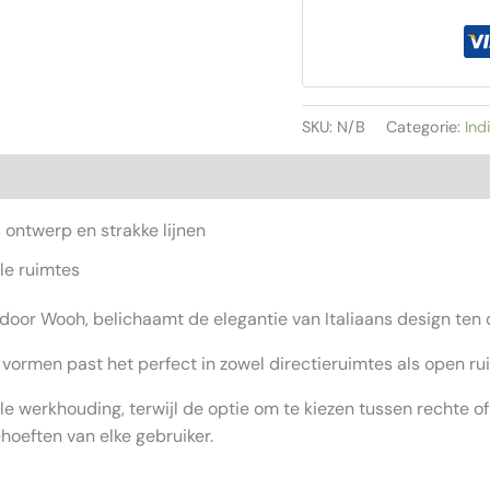
TAKE
OFF
EVO
aantal
SKU:
N/B
Categorie:
Ind
(0)
ontwerp en strakke lijnen
le ruimtes
door Wooh, belichaamt de elegantie van Italiaans design ten d
 vormen past het perfect in zowel directieruimtes als open ru
 werkhouding, terwijl de optie om te kiezen tussen rechte 
oeften van elke gebruiker.