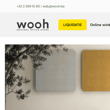
Ga
+32 2 389 10 60
/
web@wooh.be
naar
de
inhoud
LIQUIDATIE
Online wink