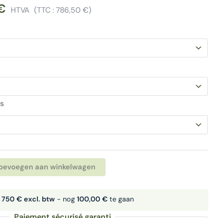
€
HTVA
(TTC :
786,50
€
)
s
Alternative:
oevoegen aan winkelwagen
f
750 € excl. btw
- nog
100,00 €
te gaan
Paiement sécurisé garanti