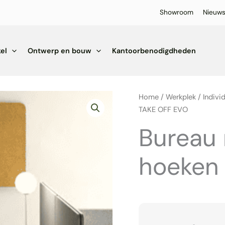
Showroom
Nieuw
el
Ontwerp en bouw
Kantoorbenodigdheden
Home
/
Werkplek
/
Indivi
TAKE OFF EVO
Bureau
hoeken