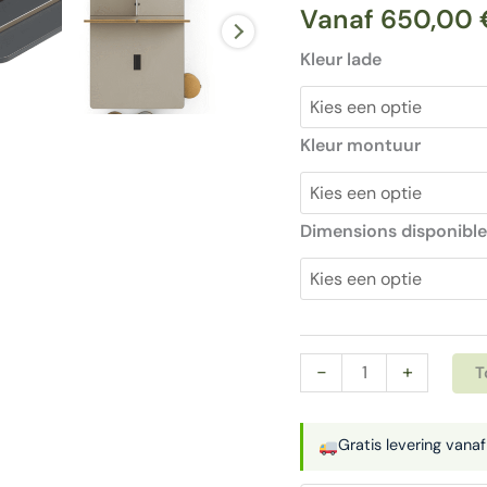
Vanaf
650,00
Kleur lade
Kleur montuur
Dimensions disponible
Bureau
-
+
T
met
afgeronde
Gratis levering vana
hoeken
|