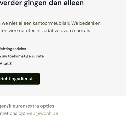
verder gingen dan alleen
 we niet alleen kantoor­meubilair. We bedenken,
ten werkruimtes in zodat ze even mooi als
ichtingsadvies
n uw toekomstige ruimte
A tot Z
richtingsdienst
gen/kleuren/extra opties
 met ons op:
web@wooh.be