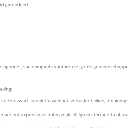
eid garandeert.
 ingericht, van compacte kantoren tot grote gemeenschappel
eving:
ijk eiken, zwart, canaletto walnoot, verouderd eiken, titaniumgri
… maar ook expressieve tinten zoals olijfgroen, terracotta of roz