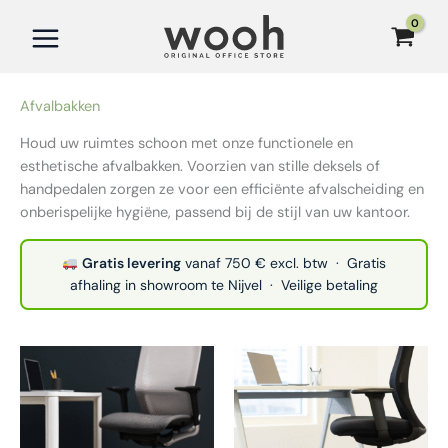
Ga
naar
de
inhoud
Afvalbakken
Houd uw ruimtes schoon met onze functionele en
esthetische afvalbakken. Voorzien van stille deksels of
handpedalen zorgen ze voor een efficiënte afvalscheiding en
onberispelijke hygiëne, passend bij de stijl van uw kantoor.
Gratis levering
vanaf 750 € excl. btw · Gratis
afhaling in showroom te Nijvel · Veilige betaling