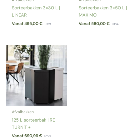
Sorteerbakken 3×30 L |
Sorteerbakken 3×50 L |
LINEAR
MAXIMO
Vanaf
495,00
€
Vanaf
580,00
€
HTVA
HTVA
Afvalbakken
125 L sorteerbak | RE
TURNIT +
Vanaf
690,96
€
HTVA