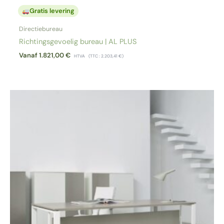
Gratis levering
Directiebureau
Richtingsgevoelig bureau | AL PLUS
Vanaf
1.821,00
€
HTVA
(TTC :
2.203,41
€
)