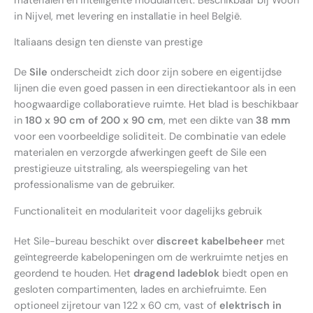
materialen en intelligente modulariteit. Beschikbaar bij Wooh
in Nijvel, met levering en installatie in heel België.
Italiaans design ten dienste van prestige
De
Sile
onderscheidt zich door zijn sobere en eigentijdse
lijnen die even goed passen in een directiekantoor als in een
hoogwaardige collaboratieve ruimte. Het blad is beschikbaar
in
180 x 90 cm of 200 x 90 cm
, met een dikte van
38 mm
voor een voorbeeldige soliditeit. De combinatie van edele
materialen en verzorgde afwerkingen geeft de Sile een
prestigieuze uitstraling, als weerspiegeling van het
professionalisme van de gebruiker.
Functionaliteit en modulariteit voor dagelijks gebruik
Het Sile-bureau beschikt over
discreet kabelbeheer
met
geïntegreerde kabelopeningen om de werkruimte netjes en
geordend te houden. Het
dragend ladeblok
biedt open en
gesloten compartimenten, lades en archiefruimte. Een
optioneel zijretour van 122 x 60 cm, vast of
elektrisch in