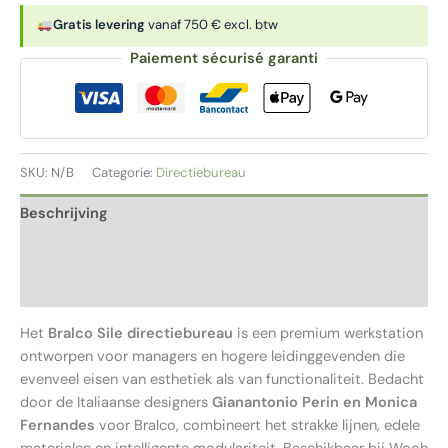
|
Gratis levering
vanaf 750 € excl. btw
Bureau
Paiement sécurisé garanti
met
dragend
ladeblok
aantal
SKU:
N/B
Categorie:
Directiebureau
Beschrijving
Aanvullende informatie
Beoordelingen (0)
Het
Bralco Sile directiebureau
is een premium werkstation
ontworpen voor managers en hogere leidinggevenden die
evenveel eisen van esthetiek als van functionaliteit. Bedacht
door de Italiaanse designers
Gianantonio Perin en Monica
Fernandes
voor Bralco, combineert het strakke lijnen, edele