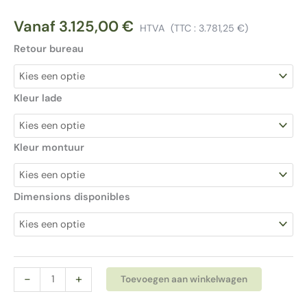
Vanaf
3.125,00
€
HTVA
(TTC :
3.781,25
€
)
Retour bureau
Kleur lade
Kleur montuur
Dimensions disponibles
Bralco
Alternativ
-
+
Toevoegen aan winkelwagen
Sile
directiebureau