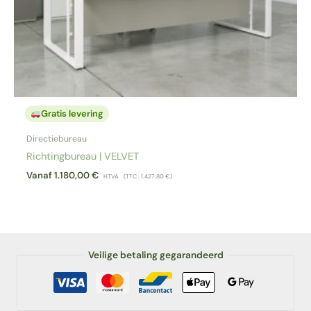
Gratis levering
Directiebureau
Richtingbureau | VELVET
Vanaf
1.180,00
€
HTVA
(TTC :
1.427,80
€
)
Veilige betaling gegarandeerd