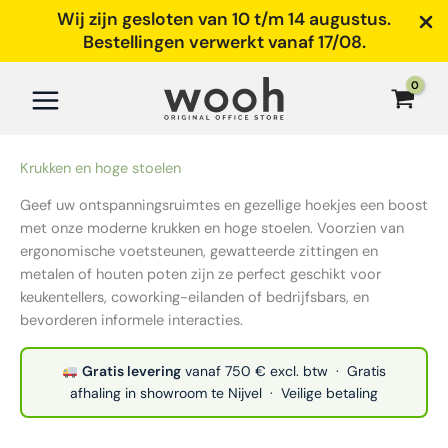
Wij zijn gesloten van 10 t/m 14 augustus.
Bestellingen verwerkt vanaf 17/08.
Ga
naar
de
inhoud
Krukken en hoge stoelen
Geef uw ontspanningsruimtes en gezellige hoekjes een boost
met onze moderne krukken en hoge stoelen. Voorzien van
ergonomische voetsteunen, gewatteerde zittingen en
metalen of houten poten zijn ze perfect geschikt voor
keukentellers, coworking-eilanden of bedrijfsbars, en
bevorderen informele interacties.
Gratis levering
vanaf 750 € excl. btw · Gratis
afhaling in showroom te Nijvel · Veilige betaling