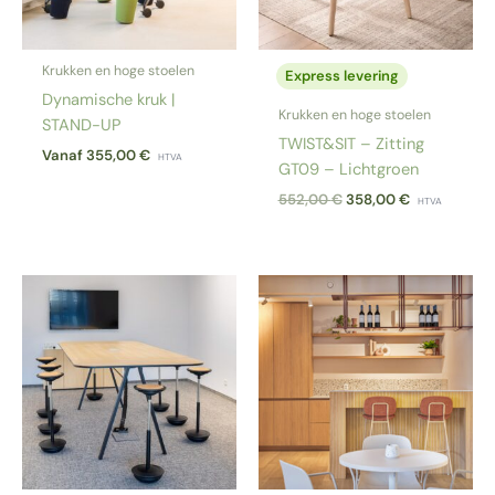
Krukken en hoge stoelen
Express levering
Dynamische kruk |
Krukken en hoge stoelen
STAND-UP
TWIST&SIT – Zitting
Vanaf
355,00
€
HTVA
GT09 – Lichtgroen
Oorspronkelijke
Huidige
552,00
€
358,00
€
HTVA
prijs
prijs
was:
is:
552,00 €.
358,00 €.