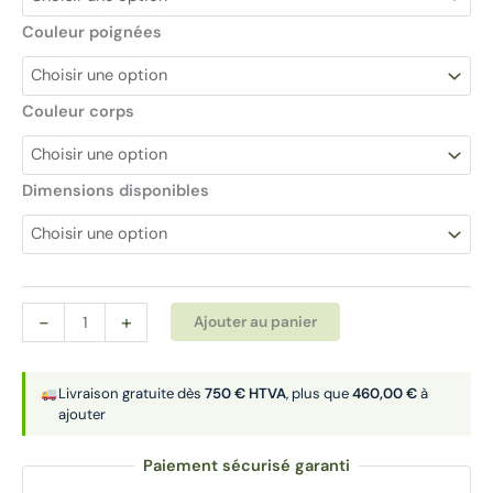
Couleur poignées
Couleur corps
Dimensions disponibles
quantité
Alternative:
-
+
Ajouter au panier
de
Armoires
avec
Livraison gratuite dès
750 € HTVA
, plus que
460,00 €
à
ajouter
étagères
et
Paiement sécurisé garanti
portes
battantes