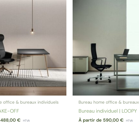
 office & bureaux individuels
Bureau home office & bureaux 
TAKE-OFF
Bureau individuel | LOOPY
e
488,00
€
À partir de
590,00
€
HTVA
HTVA