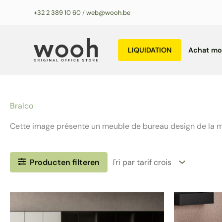
Aller
+32 2 389 10 60
/
web@wooh.be
au
contenu
LIQUIDATION
Achat mob
Bralco
Cette image présente un meuble de bureau design de la mar
Producten filteren