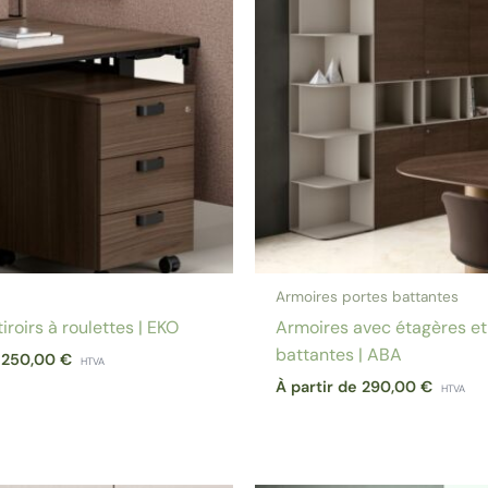
Armoires portes battantes
iroirs à roulettes | EKO
Armoires avec étagères et
battantes | ABA
e
250,00
€
HTVA
À partir de
290,00
€
HTVA