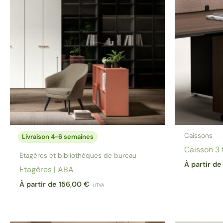
Caissons
Livraison 4-6 semaines
Caisson 3 t
Étagères et bibliothèques de bureau
À partir d
Etagères | ABA
À partir de
156,00
€
HTVA