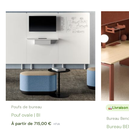
Poufs de bureau
Livraison
Pouf ovale | BI
Bureau Ben
À partir de
715,00
€
HTVA
Bureau BE