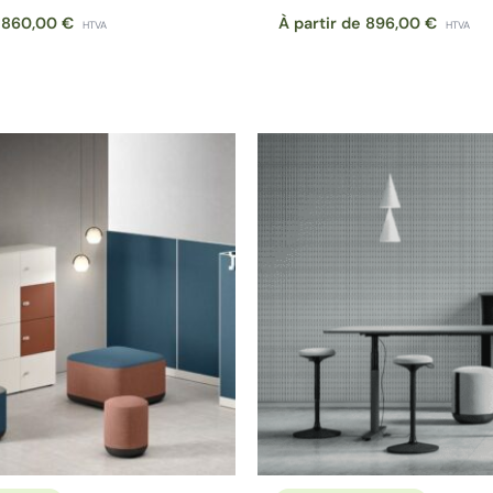
e
860,00
€
À partir de
896,00
€
HTVA
HTVA