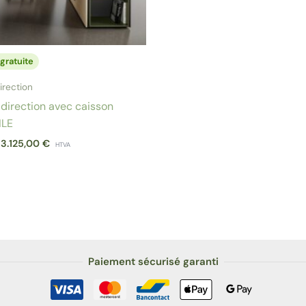
 gratuite
irection
direction avec caisson
ILE
e
3.125,00
€
HTVA
Paiement sécurisé garanti