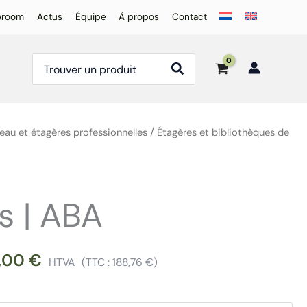
wroom
Actus
Équipe
À propos
Contact
Rechercher:
eau et étagères professionnelles
/
Étagères et bibliothèques de
s | ABA
6,00
€
HTVA
(TTC :
188,76
€
)