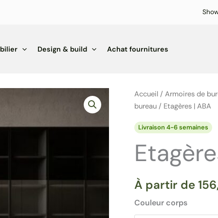
Sho
ilier
Design & build
Achat fournitures
Accueil
/
Armoires de bur
bureau
/ Etagères | ABA
Livraison 4-6 semaines
Etagère
À partir de
15
Couleur corps