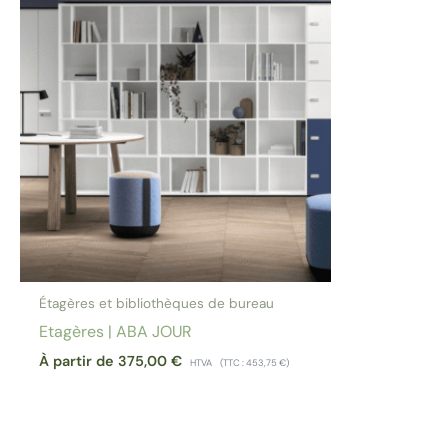
Étagères et bibliothèques de bureau
Etagères | ABA JOUR
À partir de
375,00
€
HTVA
(TTC :
453,75
€
)