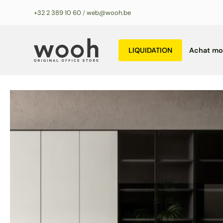
Aller
+32 2 389 10 60
/
web@wooh.be
au
contenu
LIQUIDATION
Achat mob