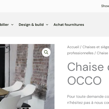
Sho
ilier
Design & build
Achat fournitures
Accueil
/
Chaises et sièg
professionnelles
/ Chaise
Chaise 
OCCO
Pour toute demande conc
n’hésitez pas à nous c