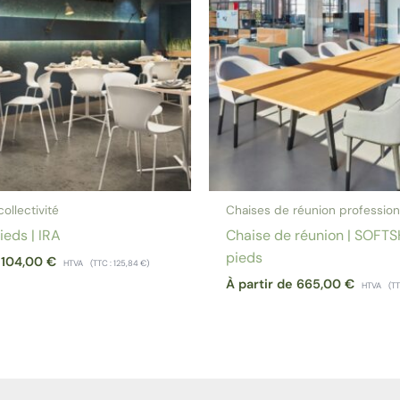
ollectivité
Chaises de réunion profession
ieds | IRA
Chaise de réunion | SOFT
pieds
e
104,00
€
HTVA
(TTC :
125,84
€
)
À partir de
665,00
€
HTVA
(T