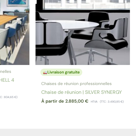
nelles
Livraison gratuite
SHELL 4
Chaises de réunion professionnelles
Chaise de réunion | SILVER SYNERGY
TC :
804,65
€
)
À partir de
2.885,00
€
HTVA
(TTC :
3.490,85
€
)