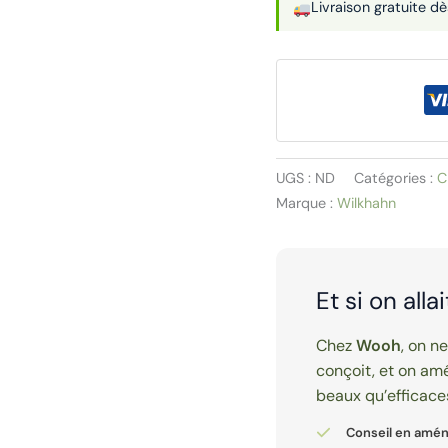
Livraison gratuite d
de
réunion
222/22
|
OCCO
UGS :
ND
Catégories :
C
Marque :
Wilkhahn
Et si on alla
Chez
Wooh
, on n
conçoit, et on amé
beaux qu’efficace
Conseil en amé