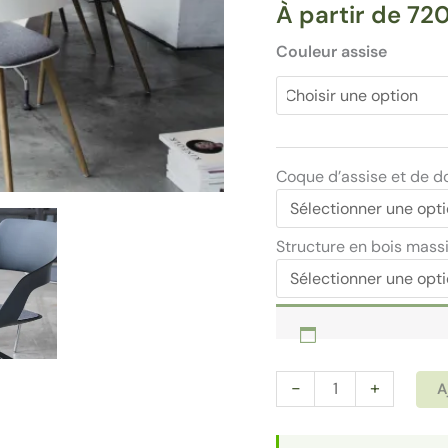
À partir de
72
Couleur assise
Coque d’assise et de d
Structure en bois mass
quantité
-
+
A
de
Chaise