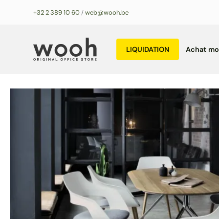
Aller
+32 2 389 10 60
/
web@wooh.be
au
contenu
LIQUIDATION
Achat mob