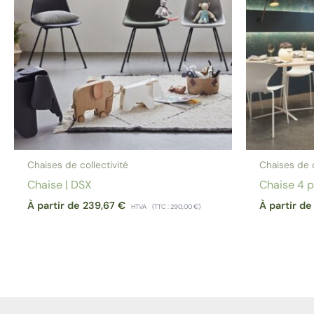
Chaises de collectivité
Chaises de c
Chaise | DSX
Chaise 4 p
À partir de
239,67
€
À partir d
HTVA
(TTC :
290,00
€
)