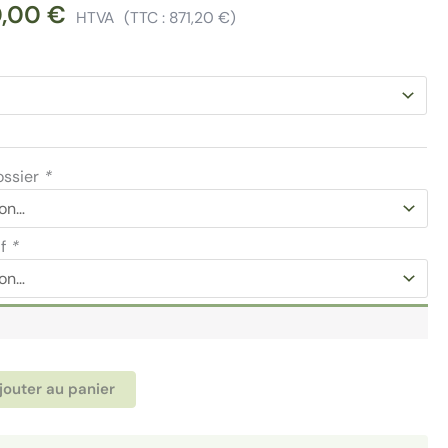
0,00
€
HTVA
(TTC :
871,20
€
)
ossier
*
if
*
Alternative:
jouter au panier