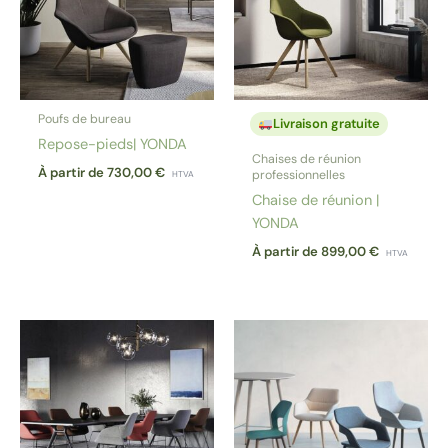
Poufs de bureau
Livraison gratuite
Repose-pieds| YONDA
Chaises de réunion
À partir de
730,00
€
professionnelles
HTVA
Chaise de réunion |
YONDA
À partir de
899,00
€
HTVA