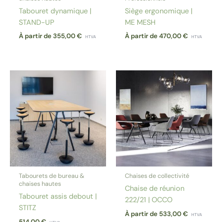
Tabouret dynamique |
Siège ergonomique |
STAND-UP
ME MESH
À partir de
355,00
€
À partir de
470,00
€
HTVA
HTVA
Tabourets de bureau &
Chaises de collectivité
chaises hautes
Chaise de réunion
Tabouret assis debout |
222/21 | OCCO
STITZ
À partir de
533,00
€
HTVA
514,00
€