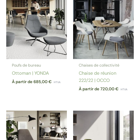
Poufs de bureau
Chaises de collectivité
Ottoman | YONDA
Chaise de réunion
222/22 | OCCO
À partir de
685,00
€
HTVA
À partir de
720,00
€
HTVA