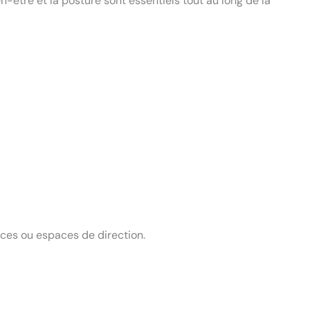
n-être et la posture sont essentiels tout au long de la
ces ou espaces de direction.