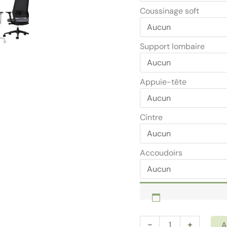
Coussinage soft
Support lombaire
Appuie-tête
Cintre
Accoudoirs
quantité
-
+
A