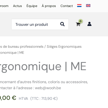
wroom
Actus
Équipe
À propos
Contact
Rechercher:
es de bureau professionnels
/
Sièges Ergonomiques
gonomique | ME
rgonomique | ME
ernant d’autres finitions, coloris ou accessoires,
ontacter à l’adresse : web@wooh.be
0,00
€
HTVA
(TTC :
713,90
€
)