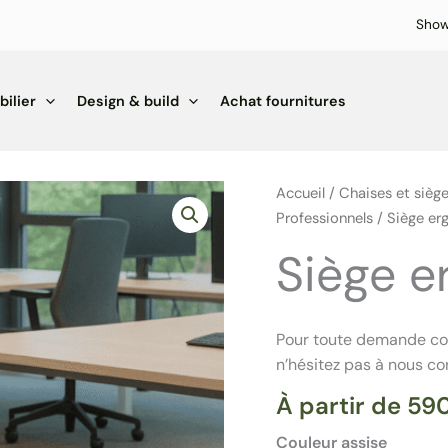
Sho
ilier
Design & build
Achat fournitures
Accueil
/
Chaises et sièg
Professionnels
/ Siège er
Siège e
Pour toute demande conc
n’hésitez pas à nous c
À partir de
59
Couleur assise