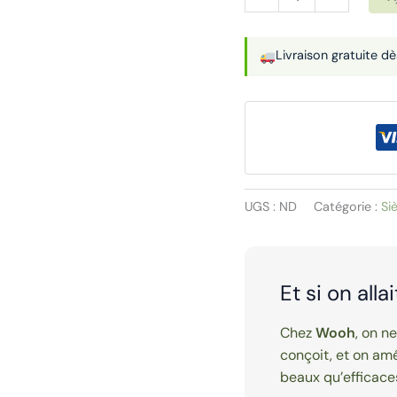
de
Siège
Livraison gratuite d
ergonomique
|
ME
UGS :
ND
Catégorie :
Si
Et si on alla
Chez
Wooh
, on n
conçoit, et on amé
beaux qu’efficace