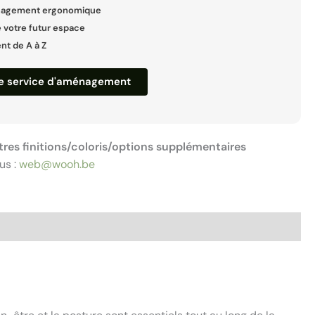
nagement ergonomique
 votre futur espace
 de A à Z
re service d'aménagement
tres finitions/coloris/options supplémentaires
us :
web@wooh.be