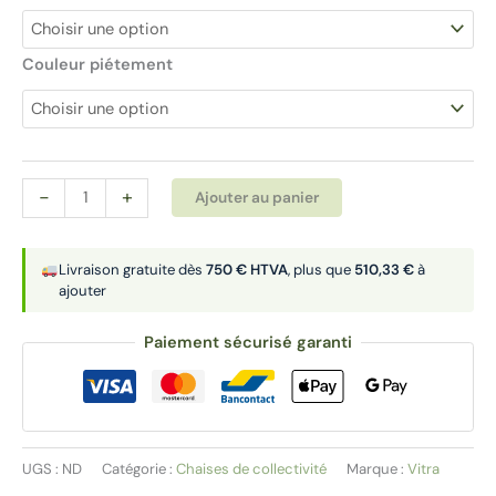
Couleur piétement
quantité
Alternative:
-
+
Ajouter au panier
de
Chaise
|
Livraison gratuite dès
750 € HTVA
, plus que
510,33 €
à
ajouter
DSX
Paiement sécurisé garanti
UGS :
ND
Catégorie :
Chaises de collectivité
Marque :
Vitra