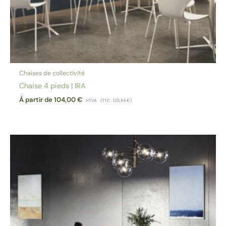
Chaises de collectivité
Chaise 4 pieds | IRA
À partir de
104,00
€
HTVA
(TTC :
125,84
€
)