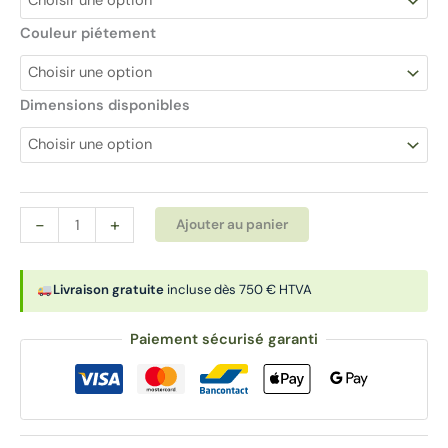
Couleur piétement
Dimensions disponibles
quantité
Alternative:
-
+
Ajouter au panier
de
Bureau
réglable
Livraison gratuite
incluse dès 750 € HTVA
en
hauteur
Paiement sécurisé garanti
|
NUVOLA