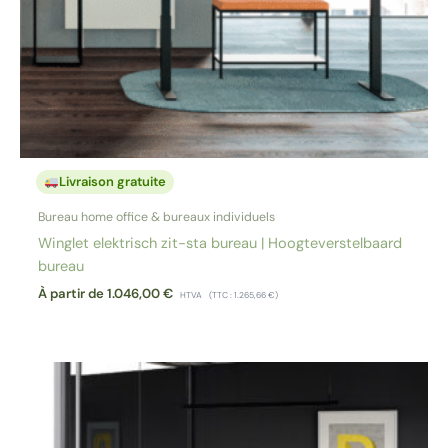
Livraison gratuite
Bureau home office & bureaux individuels
Winglet elektrisch zit-sta bureau | Hoogteverstelbaard
bureau
À partir de
1.046,00
€
HTVA
(TTC :
1.265,66
€
)