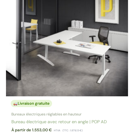
Livraison gratuite
Bureaux électriques réglables en hauteur
Bureau électrique avec retour en angle | POP AD
À partir de
1.553,00
€
HTVA
(TTC :
1.879,13
€
)