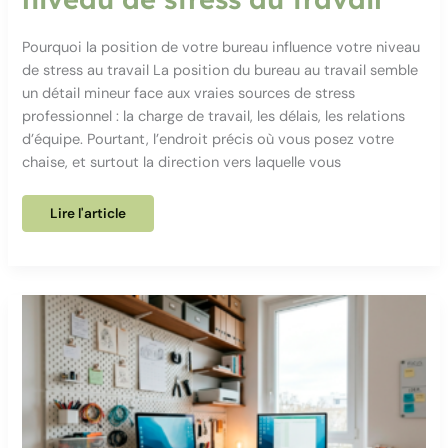
Pourquoi la position de votre bureau influence votre niveau
de stress au travail La position du bureau au travail semble
un détail mineur face aux vraies sources de stress
professionnel : la charge de travail, les délais, les relations
d’équipe. Pourtant, l’endroit précis où vous posez votre
chaise, et surtout la direction vers laquelle vous
Pourquoi
Lire l'article
la
position
de
votre
bureau
influence
votre
niveau
de
stress
au
travail