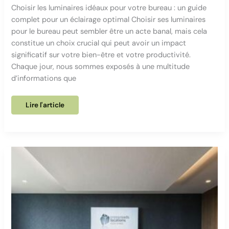
Choisir les luminaires idéaux pour votre bureau : un guide
complet pour un éclairage optimal Choisir ses luminaires
pour le bureau peut sembler être un acte banal, mais cela
constitue un choix crucial qui peut avoir un impact
significatif sur votre bien-être et votre productivité.
Chaque jour, nous sommes exposés à une multitude
d’informations que
Pourquoi
Lire l'article
ne
pas
négliger
la
lumière
artificielle
dans
les
bureaux
?