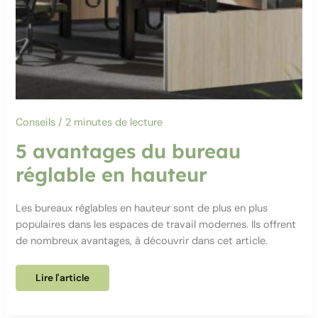
Conseils
/
2 minutes de lecture
5 avantages du bureau
réglable en hauteur
Les bureaux réglables en hauteur sont de plus en plus
populaires dans les espaces de travail modernes. Ils offrent
de nombreux avantages, à découvrir dans cet article.
5
Lire l'article
avantages
du
bureau
réglable