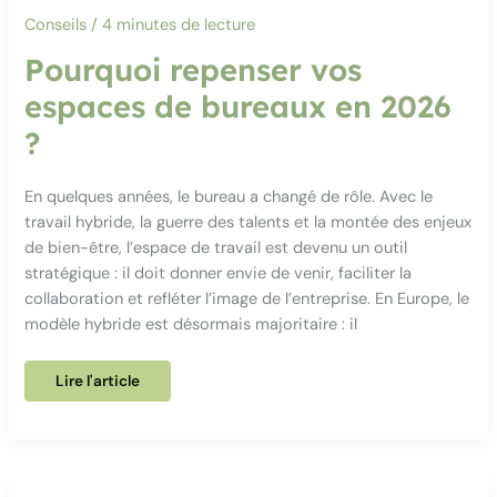
la
peinture
Conseils
/
4 minutes de lecture
de
vos
espaces
Pourquoi repenser vos
espaces de bureaux en 2026
?
En quelques années, le bureau a changé de rôle. Avec le
travail hybride, la guerre des talents et la montée des enjeux
de bien-être, l’espace de travail est devenu un outil
stratégique : il doit donner envie de venir, faciliter la
collaboration et refléter l’image de l’entreprise. En Europe, le
modèle hybride est désormais majoritaire : il
Pourquoi
Lire l'article
repenser
vos
espaces
de
bureaux
en
2026
?