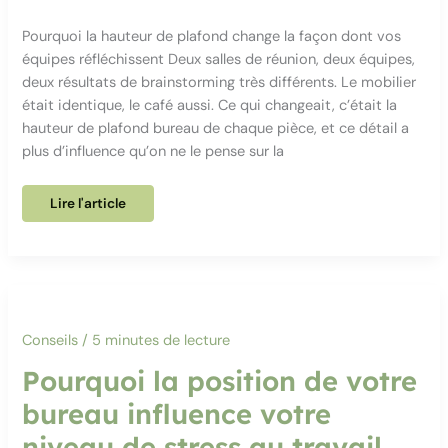
Pourquoi la hauteur de plafond change la façon dont vos
équipes réfléchissent Deux salles de réunion, deux équipes,
deux résultats de brainstorming très différents. Le mobilier
était identique, le café aussi. Ce qui changeait, c’était la
hauteur de plafond bureau de chaque pièce, et ce détail a
plus d’influence qu’on ne le pense sur la
Pourquoi
Lire l'article
la
hauteur
de
plafond
change
la
façon
dont
vos
équipes
Conseils
/
5 minutes de lecture
réfléchissent
Pourquoi la position de votre
bureau influence votre
niveau de stress au travail