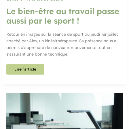
Le bien-être au travail passe
aussi par le sport !
Retour en images sur la séance de sport du jeudi 1er juillet
coaché par Alex, un kinésithérapeute. Sa présence nous a
permis d’apprendre de nouveaux mouvements tout en
s’assurant une bonne technique.
Le
Lire l'article
bien-
être
au
travail
passe
aussi
par
le
sport
!