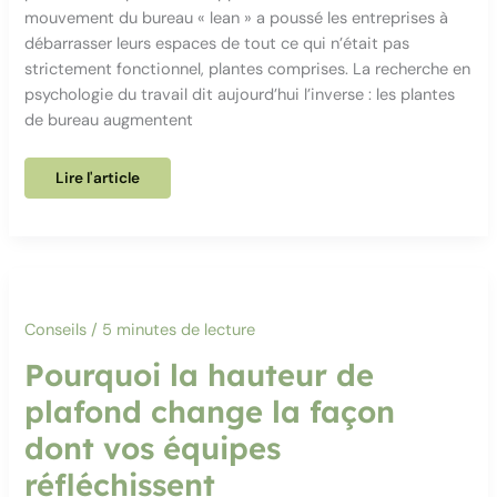
mouvement du bureau « lean » a poussé les entreprises à
débarrasser leurs espaces de tout ce qui n’était pas
strictement fonctionnel, plantes comprises. La recherche en
psychologie du travail dit aujourd’hui l’inverse : les plantes
de bureau augmentent
Pourquoi
Lire l'article
les
plantes
de
bureau
augmentent
vraiment
la
productivité,
preuves
à
Conseils
/
5 minutes de lecture
l’appui
Pourquoi la hauteur de
plafond change la façon
dont vos équipes
réfléchissent