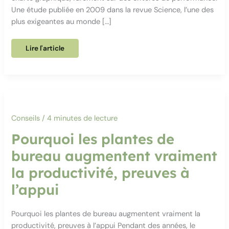
Une étude publiée en 2009 dans la revue Science, l’une des
plus exigeantes au monde […]
Rouge
Lire l'article
ou
bleu
?
Ce
que
la
couleur
de
vos
bureaux
Conseils
/
4 minutes de lecture
change
vraiment
à
Pourquoi les plantes de
la
productivité
bureau augmentent vraiment
la productivité, preuves à
l’appui
Pourquoi les plantes de bureau augmentent vraiment la
productivité, preuves à l’appui Pendant des années, le