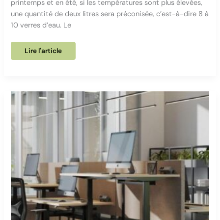
printemps et en été, si les températures sont plus élevées,
une quantité de deux litres sera préconisée, c’est-à-dire 8 à
10 verres d’eau. Le
S’HYDRATER
Lire l'article
tout
au
long
de
la
journée
:
5
astuces