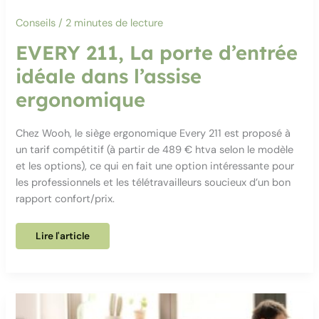
Conseils
/
2 minutes de lecture
EVERY 211, La porte d’entrée
idéale dans l’assise
ergonomique
Chez Wooh, le siège ergonomique Every 211 est proposé à
un tarif compétitif (à partir de 489 € htva selon le modèle
et les options), ce qui en fait une option intéressante pour
les professionnels et les télétravailleurs soucieux d’un bon
rapport confort/prix.
EVERY
Lire l'article
211,
La
porte
d’entrée
idéale
dans
l’assise
ergonomique