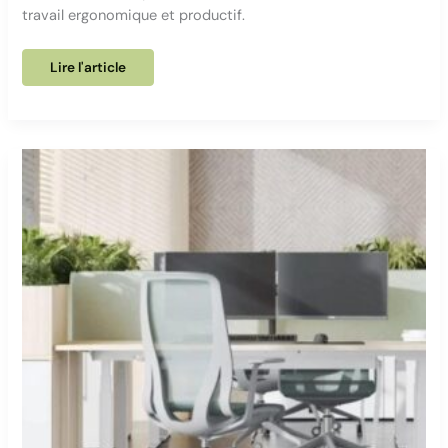
travail ergonomique et productif.
12
Lire l'article
conseils
pour
un
lieu
de
travail
ergonomique
à
domicile
!