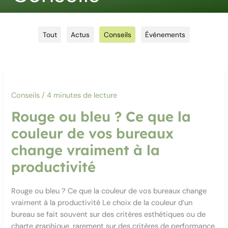
Filtrer
Tout
Actus
Conseils
Événements
les
publications
par
catégorie
Conseils
/
4 minutes de lecture
Rouge ou bleu ? Ce que la
couleur de vos bureaux
change vraiment à la
productivité
Rouge ou bleu ? Ce que la couleur de vos bureaux change
vraiment à la productivité Le choix de la couleur d’un
bureau se fait souvent sur des critères esthétiques ou de
charte graphique, rarement sur des critères de performance.