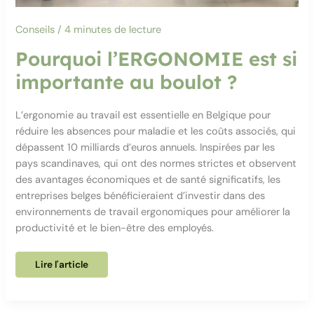
Conseils
/
4 minutes de lecture
Pourquoi l’ERGONOMIE est si
importante au boulot ?
L’ergonomie au travail est essentielle en Belgique pour
réduire les absences pour maladie et les coûts associés, qui
dépassent 10 milliards d’euros annuels. Inspirées par les
pays scandinaves, qui ont des normes strictes et observent
des avantages économiques et de santé significatifs, les
entreprises belges bénéficieraient d’investir dans des
environnements de travail ergonomiques pour améliorer la
productivité et le bien-être des employés.
Pourquoi
Lire l'article
l’ERGONOMIE
est
si
importante
au