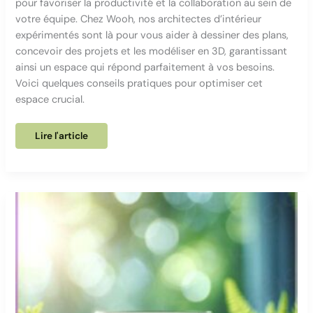
pour favoriser la productivité et la collaboration au sein de
votre équipe. Chez Wooh, nos architectes d’intérieur
expérimentés sont là pour vous aider à dessiner des plans,
concevoir des projets et les modéliser en 3D, garantissant
ainsi un espace qui répond parfaitement à vos besoins.
Voici quelques conseils pratiques pour optimiser cet
espace crucial.
Aménager
Lire l'article
une
salle
de
réunion
efficace
:
guide
pratique