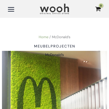
Ga
naar
de
inhoud
Home
McDonald’s
MEUBELPROJECTEN
McDonald’s