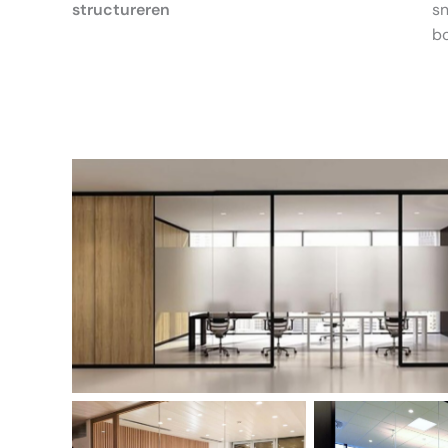
structureren
sn
bo