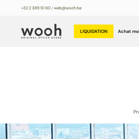
Aller
+32 2 389 10 60
/
web@wooh.be
au
contenu
LIQUIDATION
Achat mob
Pr