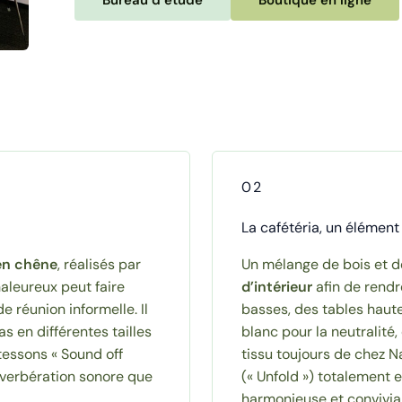
Bureau d’étude
Boutique en ligne
02
La cafétéria, un élémen
en chêne
, réalisés par
Un mélange de bois et d
aleureux peut faire
d’intérieur
afin de rendr
de réunion informelle. Il
basses, des tables haut
s en différentes tailles
blanc pour la neutralité
tessons « Sound off
tissu toujours de chez 
éverbération sonore que
(« Unfold ») totalement 
harmonieuse et convivial