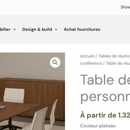
Sho
ilier
Design & build
Achat fournitures
Accueil
/
Tables de réunio
conférence
/ Table de ré
Table d
person
À partir de
1.3
Couleur plateau