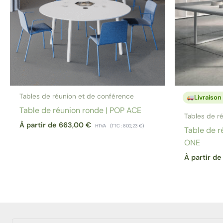
Tables de réunion et de conférence
Livraison
Table de réunion ronde | POP ACE
Tables de r
À partir de
663,00
€
HTVA
(TTC :
802,23
€
)
Table de r
ONE
À partir d