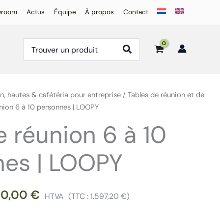
wroom
Actus
Équipe
À propos
Contact
Rechercher:
n, hautes & cafétéria pour entreprise
/
Tables de réunion et de
union 6 à 10 personnes | LOOPY
e réunion 6 à 10
nes | LOOPY
20,00
€
HTVA
(TTC :
1.597,20
€
)