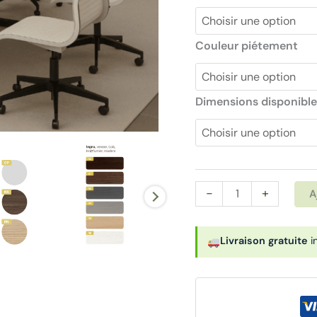
Couleur piétement
Dimensions disponible
quantité
-
+
A
de
Table
Livraison gratuite
i
de
réunion
6
à
10