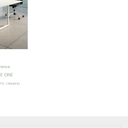
érence
 BE ONE
TTC :
1.749,66
€
)