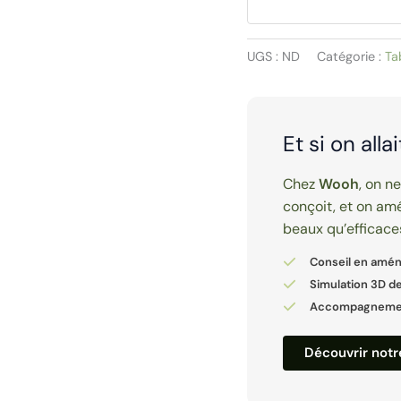
personnes
|
UGS :
ND
Catégorie :
Ta
LOOPY
Et si on alla
Chez
Wooh
, on n
conçoit, et on amé
beaux qu’efficace
Conseil en amé
Simulation 3D de
Accompagnement
Découvrir not