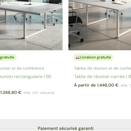
 gratuite
Livraison gratuite
éunion et de conférence
Tables de réunion et de conf
éunion rectangulaire | BE
Table de réunion carrée |
À partir de
1.446,00
€
HTVA
(
e
1.366,80
€
HTVA
(TTC :
1.653,83
€
)
Paiement sécurisé garanti