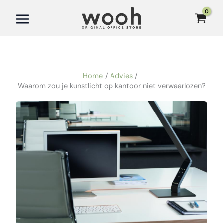
Ga
naar
de
inhoud
Home
Advies
Waarom zou je kunstlicht op kantoor niet verwaarlozen?